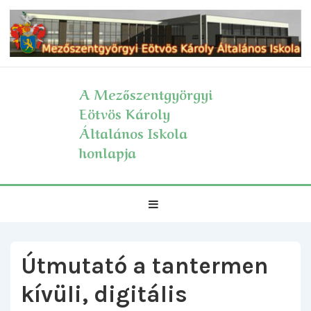
↓
Skip
to
Main
Content
A Mezőszentgyörgyi
Eötvös Károly
Általános Iskola
honlapja
Fő
MENÜ
navigáció
Útmutató a tantermen
kívüli, digitális