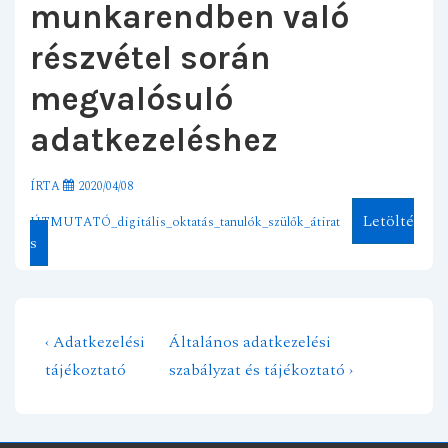
munkarendben való
részvétel során
megvalósuló
adatkezeléshez
ÍRTA
2020/04/08
Letölté
ÚTMUTATÓ_digitális_oktatás_tanulók_szülők_átirat
s
Previous
Next
‹ Adatkezelési
Általános adatkezelési
Bejegyzés
Post
Post
tájékoztató
szabályzat és tájékoztató ›
navigáció
is
is