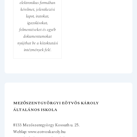
elektronikus formában
kérelmet, jelentkezési
lapot, iratokat,
igazolásokat,
felmentéseket és egyéb
dokumentumokat
nyújthat be a közoktatási
intézmények felé.
MEZŐSZENTGYÖRGYI EÖTVÖS KÁROLY
ÁLTALÁNOS ISKOLA
8133 Mezőszentgyörgy Kossuth u. 25.
Weblap: www.eotvoskaroly.hu