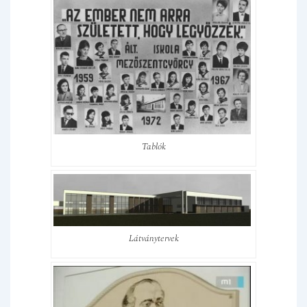
Tablók
Látványtervek