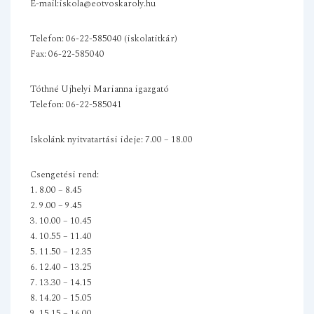
E-mail:iskola@eotvoskaroly.hu
Telefon: 06-22-585040 (iskolatitkár)
Fax: 06-22-585040
Tóthné Ujhelyi Marianna igazgató
Telefon: 06-22-585041
Iskolánk nyitvatartási ideje: 7.00 – 18.00
Csengetési rend:
1. 8.00 – 8.45
2. 9.00 – 9.45
3. 10.00 – 10.45
4. 10.55 – 11.40
5. 11.50 – 12.35
6. 12.40 – 13.25
7. 13.30 – 14.15
8. 14.20 – 15.05
9. 15.15 – 16.00