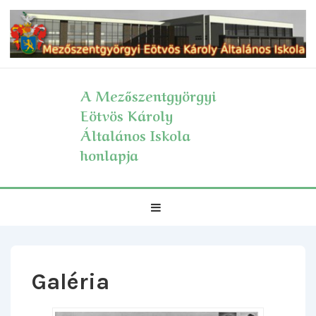
↓
Skip
to
Main
Content
A Mezőszentgyörgyi
Eötvös Károly
Általános Iskola
honlapja
Fő
MENÜ
navigáció
Galéria