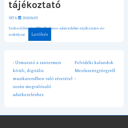
tájékoztató
ÍRTA
2020/06/05
Székesfehérvári-TK_Általános-adatvédelmi-tájékoztató-és-
Letöltés
szabályzat
Previous
Next
‹ Útmutató a tantermen
Felvidéki kalandok
Bejegyzés
Post
Post
kívüli, digitális
Mezőszentgyörgyről
navigáció
is
is
munkarendben való részvétel
›
során megvalósuló
adatkezeléshez