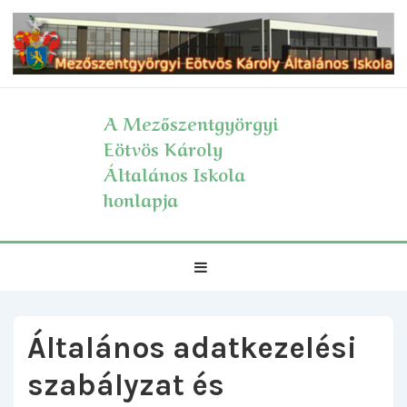
↓
Skip
to
Main
Content
A Mezőszentgyörgyi
Eötvös Károly
Általános Iskola
honlapja
Fő
MENÜ
navigáció
Általános adatkezelési
szabályzat és