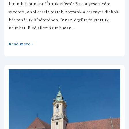
kirándulásunkra. Útunk először Bakonycsernyére
vezetett, ahol csatlakoztak hozzánk a csernyei diákok
két tanáruk kíséretében. Innen együtt folytattuk
utunkat. Első állomásunk már …
Mezőszentgyörgyről
Read more »
Nyugat-
Felvidékre