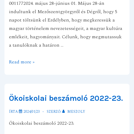
0011772024. május 28-június 01. Május 28-án
indultunk el Mezőszentgyörgyről és Dégről, hogy 5
napot töltsünk el Erdélyben, hogy megkeressük a
magyar történelem nevezetességeit, a magyar kultúra
emlékeit, hagyományait. Célunk, hogy megmutassuk
a tanulóknak a határon …
Mezőföldről
Read more »
Székelyföldre
Ökoiskolai beszámoló 2022-23.
ÍRTA
2024/01/23
SZERZŐ:
MESZOLY
Ökoiskolai beszámoló 2022-23.