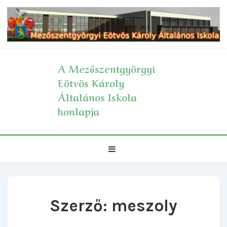
↓
Skip
to
Main
Content
A Mezőszentgyörgyi
Eötvös Károly
Általános Iskola
honlapja
Fő
MENÜ
navigáció
Szerző:
meszoly