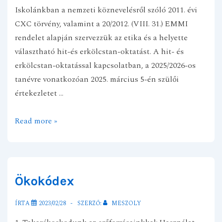
Iskolánkban a nemzeti köznevelésről szóló 2011. évi
CXC törvény, valamint a 20/2012. (VIII. 31.) EMMI
rendelet alapján szervezzük az etika és a helyette
választható hit-és erkölcstan-oktatást. A hit- és
erkölcstan-oktatással kapcsolatban, a 2025/2026-os
tanévre vonatkozóan 2025. március 5-én szülői
értekezletet …
Tájékoztató
Read more »
az
etika
/
hit-
Ökokódex
és
erkölcstan
ÍRTA
2023/02/28
SZERZŐ:
MESZOLY
oktatás