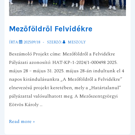
Mezőföldről Felvidékre
ÍRTA
2025/09/18
SZERZŐ:
MESZOLY
Beszámoló Projekt címe: Mezőföldről a Felvidékre
Pályázati azonosító: HAT-KP-1-2024/1-000498 2025.
május 28 – május 31. 2025. május 28-án indultunk el 4
napos kirándulásunkra „A Mezőföldről a Felvidékre”
elnevezésű projekt keretében, mely a „Határtalanul”
pályázattal valósulhatott meg. A Mezőszentgyörgyi
Eötvös Károly …
Mezőföldről
Read more »
Felvidékre