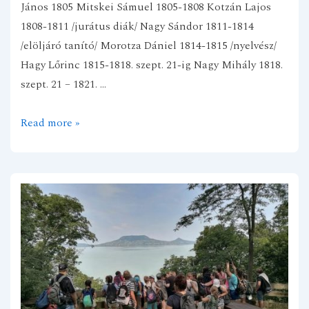
János 1805 Mitskei Sámuel 1805-1808 Kotzán Lajos
1808-1811 /jurátus diák/ Nagy Sándor 1811-1814
/elöljáró tanító/ Morotza Dániel 1814-1815 /nyelvész/
Hagy Lőrinc 1815-1818. szept. 21-ig Nagy Mihály 1818.
szept. 21 – 1821. …
Korábbi
Read more »
oktatók