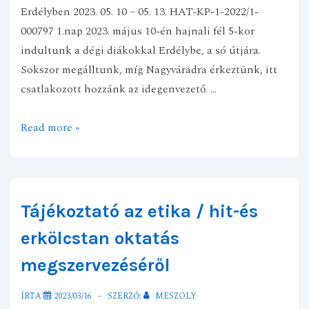
Erdélyben 2023. 05. 10 – 05. 13. HAT-KP-1-2022/1-
000797 1.nap 2023. május 10-én hajnali fél 5-kor
indultunk a dégi diákokkal Erdélybe, a só útjára.
Sokszor megálltunk, míg Nagyváradra érkeztünk, itt
csatlakozott hozzánk az idegenvezető. …
Erdélyi
Read more »
kalandok
Tájékoztató az etika / hit-és
erkölcstan oktatás
megszervezéséről
ÍRTA
2023/03/16
SZERZŐ:
MESZOLY