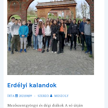
Erdélyi kalandok
ÍRTA
2023/08/09
SZERZŐ:
MESZOLY
Mezőszentgyörgyi és dégi diákok A só útján