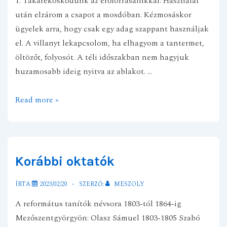
1. Takarékoskodunk az erőforrásainkkal: Használat
megszervezéséről
után elzárom a csapot a mosdóban. Kézmosáskor
ügyelek arra, hogy csak egy adag szappant használjak
el. A villanyt lekapcsolom, ha elhagyom a tantermet,
öltözőt, folyosót. A téli időszakban nem hagyjuk
huzamosabb ideig nyitva az ablakot. …
Ökokódex
Read more »
Korábbi oktatók
ÍRTA
2023/02/20
SZERZŐ:
MESZOLY
A református tanítók névsora 1803-tól 1864-ig
Mezőszentgyörgyön: Olasz Sámuel 1803-1805 Szabó