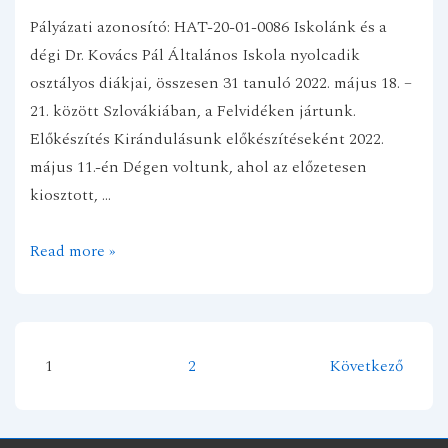
Pályázati azonosító: HAT-20-01-0086 Iskolánk és a
dégi Dr. Kovács Pál Általános Iskola nyolcadik
osztályos diákjai, összesen 31 tanuló 2022. május 18. –
21. között Szlovákiában, a Felvidéken jártunk.
Előkészítés Kirándulásunk előkészítéseként 2022.
május 11.-én Dégen voltunk, ahol az előzetesen
kiosztott, …
Felvidéki
Read more »
kalandok
Mezőszentgyörgyről
1
2
Következő
Bejegyzés
navigáció