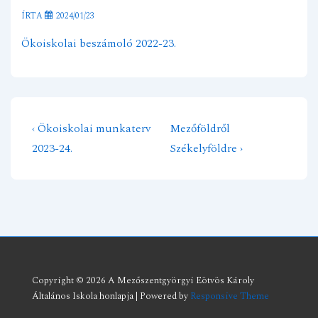
ÍRTA
2024/01/23
Ökoiskolai beszámoló 2022-23.
Previous
Next
‹ Ökoiskolai munkaterv
Mezőföldről
Bejegyzés
Post
Post
2023-24.
Székelyföldre ›
navigáció
is
is
Copyright © 2026
A Mezőszentgyörgyi Eötvös Károly
Általános Iskola honlapja
| Powered by
Responsive Theme