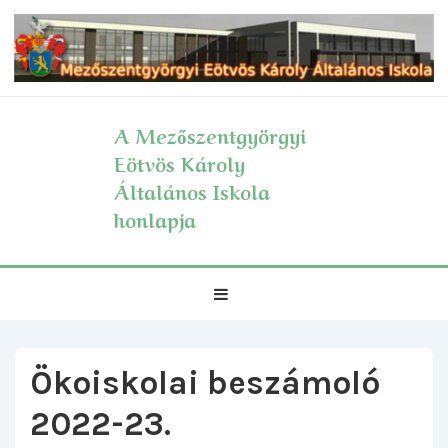
↓
Skip
to
Main
Content
A Mezőszentgyörgyi
Eötvös Károly
Általános Iskola
honlapja
Fő
MENÜ
navigáció
Ökoiskolai beszámoló
2022-23.