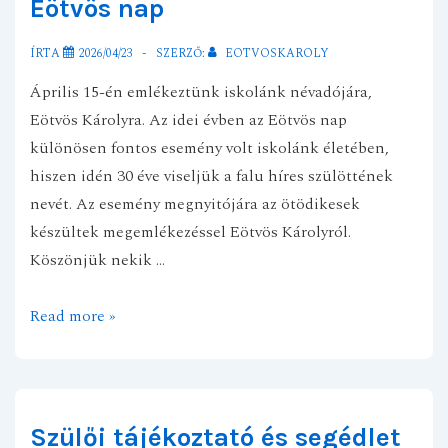
Eötvös nap
ÍRTA
2026/04/23
SZERZŐ:
EOTVOSKAROLY
Április 15-én emlékeztünk iskolánk névadójára,
Eötvös Károlyra. Az idei évben az Eötvös nap
különösen fontos esemény volt iskolánk életében,
hiszen idén 30 éve viseljük a falu híres szülöttének
nevét. Az esemény megnyitójára az ötödikesek
készültek megemlékezéssel Eötvös Károlyról.
Köszönjük nekik …
Eötvös
Read more »
nap
Szülői tájékoztató és segédlet