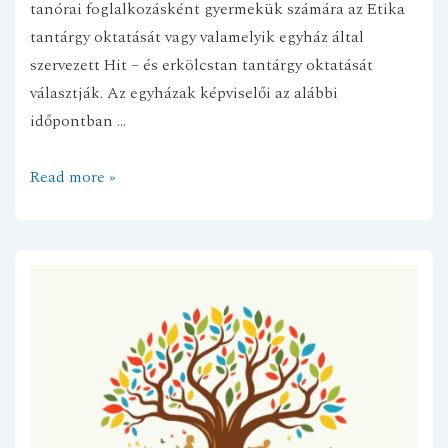
tanórai foglalkozásként gyermekük számára az Etika
tantárgy oktatását vagy valamelyik egyház által
szervezett Hit – és erkölcstan tantárgy oktatását
választják. Az egyházak képviselői az alábbi
időpontban …
Tájékoztató
Read more »
az
Etika/Hit-
és
erkölcstan
oktatás
megszervezéséről