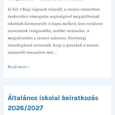
Jó hír! :) Régi vágyunk teljesül, a tavaszi szünetben
tankerületi támogatás segítségével megújíthatjuk
iskolánk környezetét! A kapu melletti üres területet
szeretnénk virágosabbá, szebbé varázsolni. A
megvalósítást a tavaszi szünetre, közösségi
összefogással tervezzük, hogy a gyerekek a tavaszi
szünetről visszatérve már …
„Szépítsük
Read more »
együtt
a
magyar
köznevelést!”
Általános iskolai beiratkozás
2026/2027