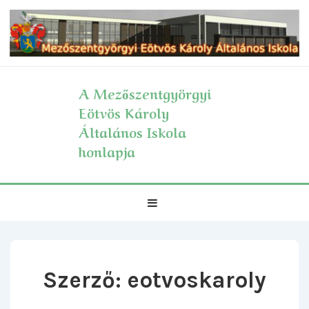
↓
Skip
to
Main
Content
A Mezőszentgyörgyi
Eötvös Károly
Általános Iskola
honlapja
Fő
MENÜ
navigáció
Szerző:
eotvoskaroly