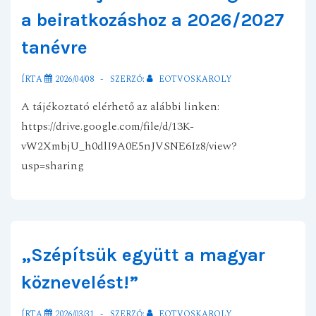
a beiratkozáshoz a 2026/2027
tanévre
ÍRTA
2026/04/08
SZERZŐ:
EOTVOSKAROLY
A tájékoztató elérhető az alábbi linken:
https://drive.google.com/file/d/13K-
vW2XmbjU_h0dlI9A0E5nJVSNE6Iz8/view?
usp=sharing
„Szépítsük együtt a magyar
köznevelést!”
ÍRTA
2026/03/31
SZERZŐ:
EOTVOSKAROLY