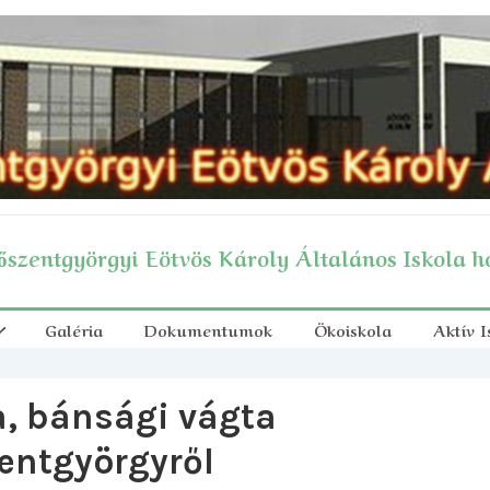
szentgyörgyi Eötvös Károly Általános Iskola h
Galéria
Dokumentumok
Ökoiskola
Aktív I
, bánsági vágta
entgyörgyről