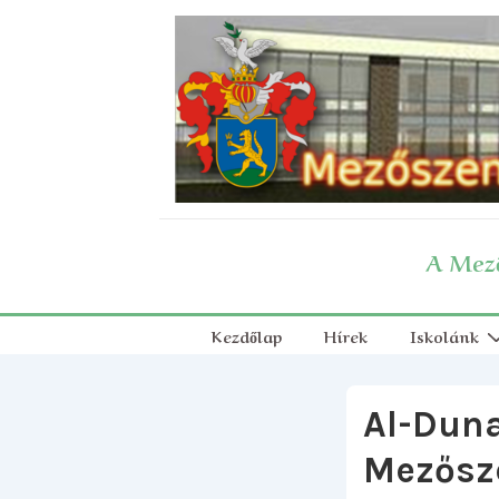
↓
Skip
to
Main
Content
A Mező
Fő
Kezdőlap
Hírek
Iskolánk
navigáció
Al-Duna
Mezősz