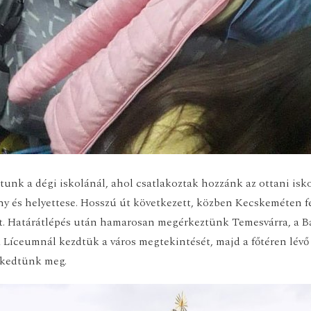
nk a dégi iskolánál, ahol csatlakoztak hozzánk az ottani iskol
ny és helyettese. Hosszú út következett, közben Kecskeméten f
. Határátlépés után hamarosan megérkeztünk Temesvárra, a Bá
a Líceumnál kezdtük a város megtekintését, majd a főtéren lévő
rkedtünk meg.