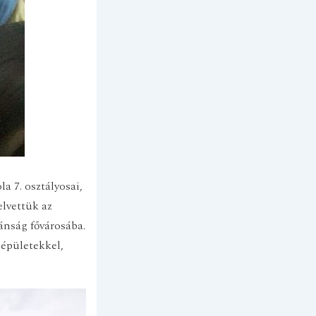
a 7. osztályosai,
elvettük az
nság fővárosába.
 épületekkel,