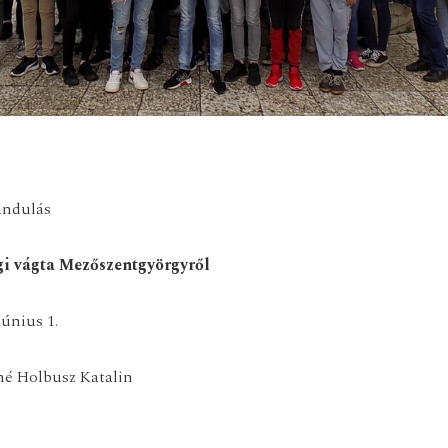
ándulás
i vágta Mezőszentgyörgyről
június 1.
áné Holbusz Katalin