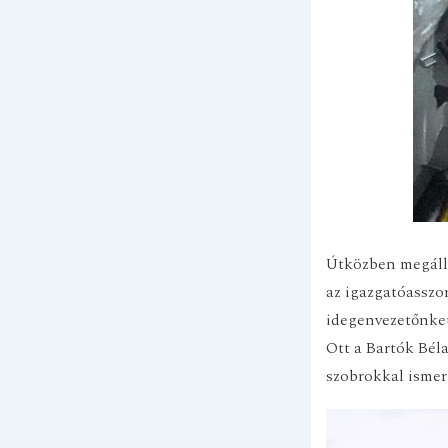
Útközben megálltu
az igazgatóasszo
idegenvezetőnket
Ott a Bartók Bél
szobrokkal isme