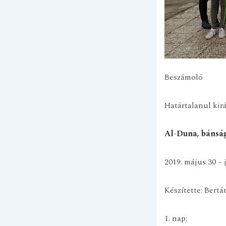
Beszámoló
Határtalanul kir
Al-Duna, bánság
2019. május 30 – 
Készítette: Bert
1. nap: