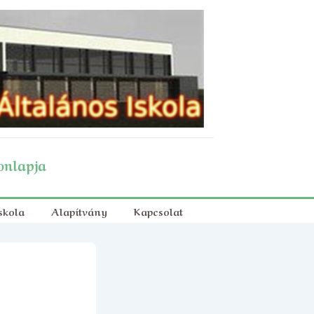
onlapja
skola
Alapítvány
Kapcsolat