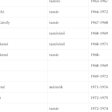
tanító
1963-1967
zló
tanár
1964-1972
Károly
tanár
1967-1968
tanítónő
1968-1969
ánné
tanítónő
1968-1971
vánné
tanár
1968-
1968-1969
1969-1972
rné
mérnök
1971-1976
t
1972-1975
tanár
1972-1974