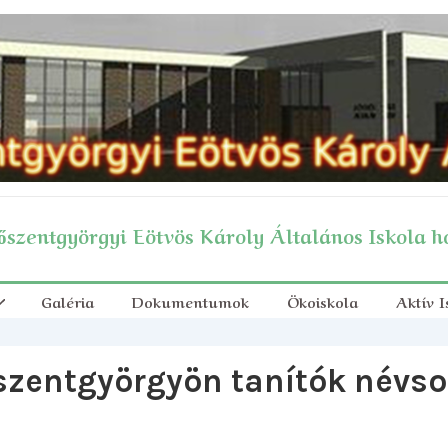
szentgyörgyi Eötvös Károly Általános Iskola h
Galéria
Dokumentumok
Ökoiskola
Aktív I
zentgyörgyön tanítók névso