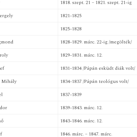
1818. szept. 21 – 1821. szept. 21-ig
ergely
1821-1825
1825-1828
igmond
1828-1829. márc. 22-ig /megölték/
roly
1829-1831. márc. 12.
ef
1831-1834 /Pápán esküdt diák volt/
 Mihály
1834-1837 /Pápán teológus volt/
el
1837-1839
dor
1839-1843. márc. 12.
nő
1843-1846. márc. 12.
f
1846. márc. – 1847. márc.