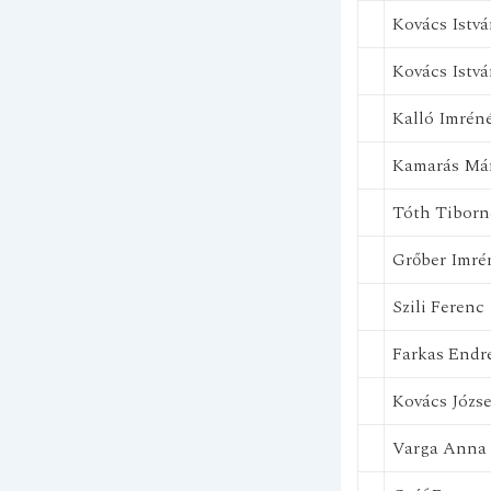
Kovács Istv
Kovács Istv
Kalló Imrén
Kamarás Má
Tóth Tiborn
Grőber Imré
Szili Ferenc
Farkas Endr
Kovács Józse
Varga Anna