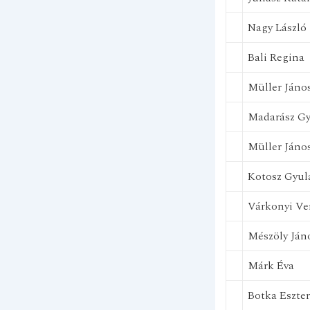
Nagy László
Bali Regina
Müller Jáno
Madarász G
Müller Jáno
Kotosz Gyul
Várkonyi Ve
Mészöly Ján
Márk Éva
Botka Eszter