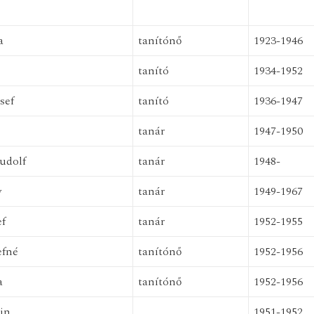
a
tanítónő
1923-1946
tanító
1934-1952
sef
tanító
1936-1947
ó
tanár
1947-1950
udolf
tanár
1948-
y
tanár
1949-1967
ef
tanár
1952-1955
efné
tanítónő
1952-1956
a
tanítónő
1952-1956
in
1951-1952