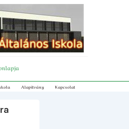
onlapja
skola
Alapítvány
Kapcsolat
ra