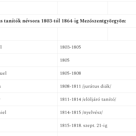
s tanítók névsora 1803-tól 1864-ig Mezőszentgyörgyön:
l
1803-1805
1805
uel
1805-1808
s
1808-1811 /jurátus diák/
r
1811-1814 /elöljáró tanító/
iel
1814-1815 /nyelvész/
1815-1818. szept. 21-ig