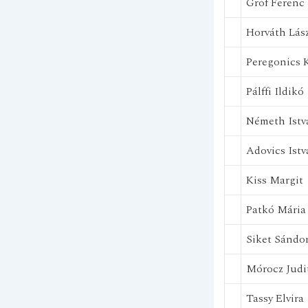
Gróf Ferenc
Horváth Lás
Peregonics 
Pálffi Ildikó
Németh Istv
Adovics Ist
Kiss Margit
Patkó Mária
Siket Sándo
Mórocz Judi
Tassy Elvira