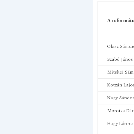
A reformátu
Olasz Sámue
Szabó János
Mitskei Sám
Kotzán Lajo
Nagy Sándo
Morotza Dán
Hagy Lőrinc