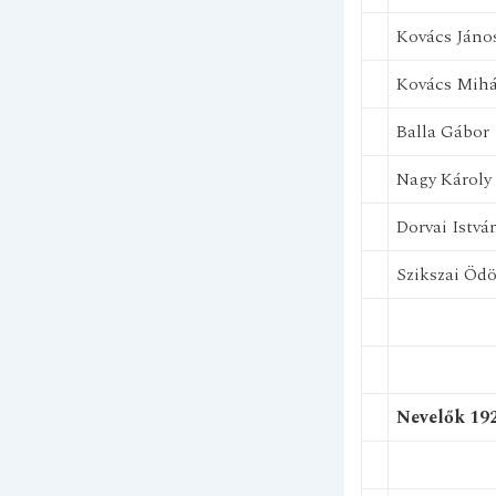
Kovács Jáno
Kovács Mihá
Balla Gábor
Nagy Károly
Dorvai Istvá
Szikszai Öd
Nevelők 192