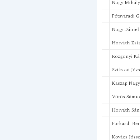
Nagy Mihály
Pétsváradi G
Nagy Dániel
Horváth Zs
Rozgonyi Ká
Szikszai Józs
Kaszap Nagy
Vörös Sámu
Horváth Sán
Farkasdi Be
Kovács Józse