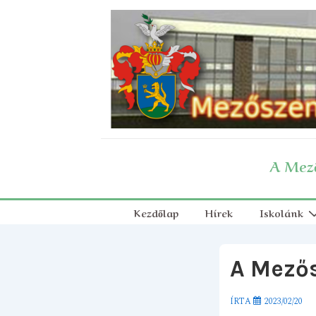
↓
Skip
to
Main
Content
A Mező
Fő
Kezdőlap
Hírek
Iskolánk
navigáció
A Mezős
ÍRTA
2023/02/20