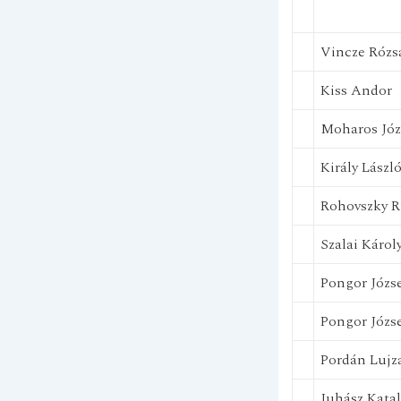
Vincze Rózs
Kiss Andor
Moharos Józ
Király Lászl
Rohovszky R
Szalai Károl
Pongor Józs
Pongor Józs
Pordán Lujz
Juhász Katal